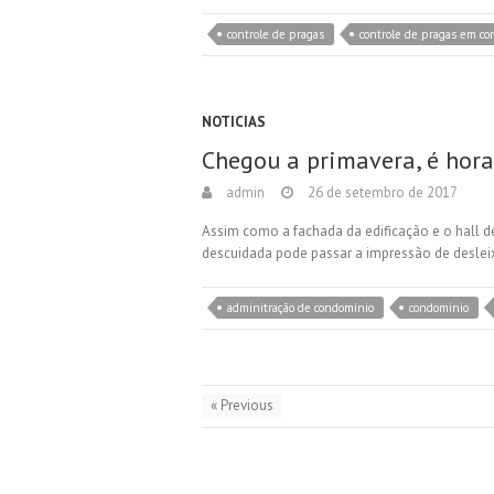
controle de pragas
controle de pragas em c
NOTICIAS
Chegou a primavera, é hora
admin
26 de setembro de 2017
Assim como a fachada da edificação e o hall de
descuidada pode passar a impressão de deslei
adminitração de condomínio
condominio
« Previous