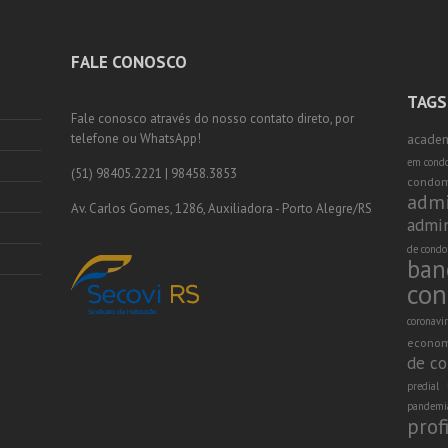
FALE CONOSCO
TAGS
Fale conosco através do nosso contato direto, por
telefone ou WhatsApp!
academ
em cond
(51) 98405.2221 | 98458.3853
condom
admi
Av. Carlos Gomes, 1286, Auxiliadora - Porto Alegre/RS
admin
de condo
ban
con
coronavi
econo
de co
predial
pandemi
prof