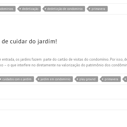
ondomínios
dedetização
dedetizção de condomínio
primavera
 de cuidar do jardim!
 entrada, os jardins fazem parte do cartão de visitas do condomínio. Por isso, 
xo – o que interfere no diretamente na valorização do patrimônio dos condôm
cuidados com o jardim
jardim em condominio
play ground
primavera