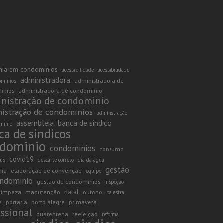
ia em condomínios
acessibilidade
acessibilidade
administradora
administradora de
omínios
inios
administradora de condomínio
nistração de condominio
istração de condominios
adminstração
assembleia
banca de sindico
minio
ca de sindicos
dominio
condominios
consumo
covid19
rus
descarte correto
dia da água
gestão
mia
elaboração de convenção
equipe
ndominio
gestão de condominios
inspeção
natal
limpeza
manutenção
outono
palestra
portaria
porto alegre
primavera
a
issional
quarentena
reeleiçao
reforma