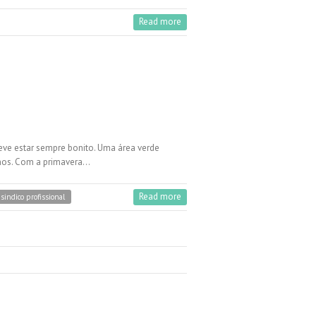
Read more
deve estar sempre bonito. Uma área verde
inos. Com a primavera…
Read more
sindico profissional