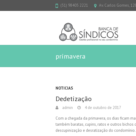
(51) 98405 2221
Av. Carlos Gomes, 128
primavera
NOTICIAS
Dedetização
admin
4 de outubro de 2017
Com a chegada da primavera, os dias ficam mai
também baratas, cupins, ratos e outros bichos
descupinização e desratização do condomínio