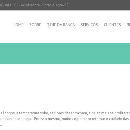
6, sala 101 - Auxiliadora - Porto Alegre/RS
HOME
SOBRE
TIME DA BANCA
SERVIÇOS
CLIENTES
B
s longos, a temperatura sobe, as flores desabrocham, e os animais se prolifer
 considerados pragas. Por isso mesmo, muitos optam por retomar o cuidado das
.…