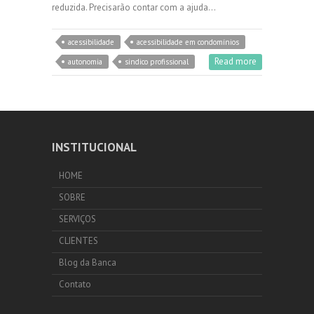
reduzida. Precisarão contar com a ajuda…
acessibilidade
acessibilidade em condomínios
Read more
autonomia
sindico profissional
INSTITUCIONAL
HOME
SOBRE
SERVIÇOS
CLIENTES
Blog da Banca
Contato