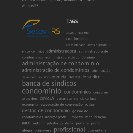
Alegre/RS
TAGS
academia em
condomínios
acessibilidade
acessibilidade
administradora
administradora de
em condomínios
condominios
administradora de condomínio
administração de condominio
administração de condominios
adminstração
assembleia
banca de sindico
de condominio
banca de sindicos
condominio
condominios
consumo
covid19
coronavirus
descarte correto
dia da água
economia
elaboração de convenção
equipe
gestão de condominio
gestão de
condominios
limpeza
manutenção
inspeção predial
natal
outono
portaria
porto
palestra
pandemia
profissional
alegre
primavera
quarentena