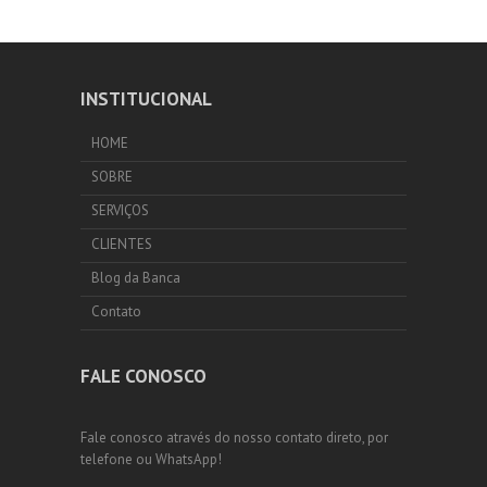
INSTITUCIONAL
HOME
SOBRE
SERVIÇOS
CLIENTES
Blog da Banca
Contato
FALE CONOSCO
Fale conosco através do nosso contato direto, por
telefone ou WhatsApp!