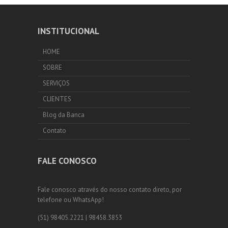
INSTITUCIONAL
HOME
SOBRE
SERVIÇOS
CLIENTES
Blog da Banca
Contato
FALE CONOSCO
Fale conosco através do nosso contato direto, por
telefone ou WhatsApp!
(51) 98405.2221 | 98458.3853