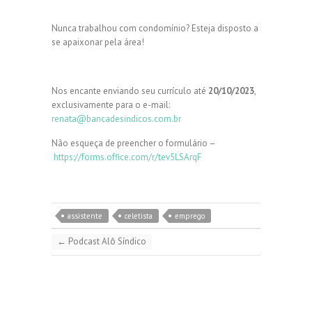
Nunca trabalhou com condomínio? Esteja disposto a
se apaixonar pela área!
Nos encante enviando seu currículo até
20/10/2023
,
exclusivamente para o e-mail:
renata@bancadesindicos.com.br
Não esqueça de preencher o formulário –
https://forms.office.com/r/tev5LSArqF
assistente
celetista
emprego
←
Podcast Alô Síndico